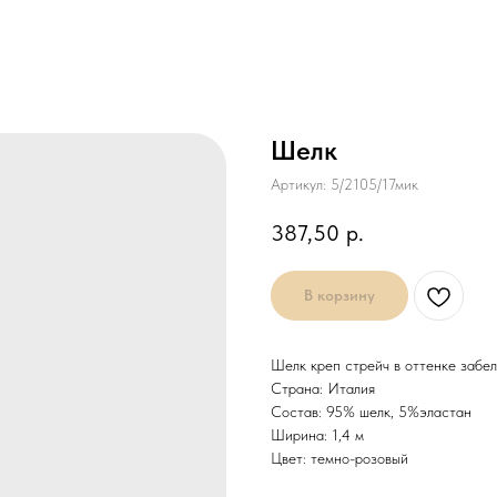
Шелк
Артикул:
5/2105/17мик
387,50
р.
В корзину
Шелк креп стрейч в оттенке забе
Страна: Италия
Состав: 95% шелк, 5%эластан
Ширина: 1,4 м
Цвет: темно-розовый