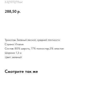
63//1011//19инг
288,50
р.
В корзину
Трикотаж Зеленый лесной, средней плотности
Страна: Италия
Состав: 80% шерсть, 17% полиэстер,3% эластан
Ширина: 1,3 м
Цвет: зеленый
Смотрите так же