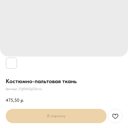
Костюмно-пальтовая ткань
Артикул:
21//0602//20ита
475,50
р.
В корзину