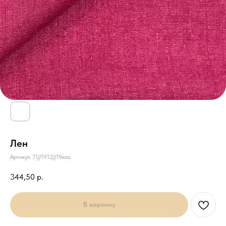
Лен
Артикул:
71//1912//19каз
344,50
р.
В корзину