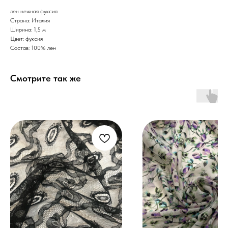
лен нежная фуксия
Страна: Италия
Ширина: 1,5 м
Цвет: фуксия
Состав: 100% лен
Смотрите так же