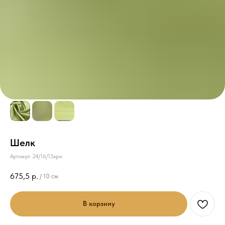
Шелк
Артикул:
24/16/15кри
675,5
р.
/
10 см
В корзину