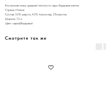
Костюмная ткань средней плотности серо-бордовая клетка
Страна: Италия
Состав: 55% шерсть, 43% полиэстер, 2%эластан
Ширина: 1,5 м
Цвет: серый/бордовый
Смотрите так же