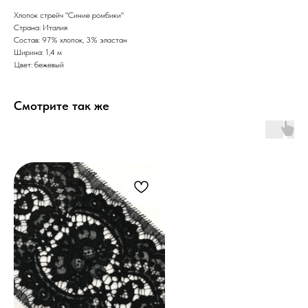
Хлопок стрейч "Синие ромбики"
Страна: Италия
Состав: 97% хлопок, 3% эластан
Ширина: 1,4 м
Цвет: бежевый
Смотрите так же